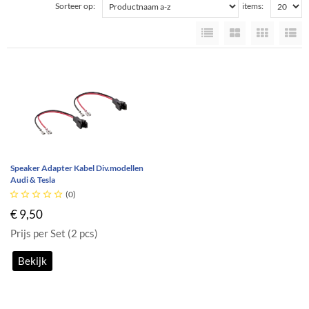
Sorteer op:
items:
Speaker Adapter Kabel Div.modellen
Audi & Tesla





(0)
€ 9,50
Prijs per Set (2 pcs)
Bekijk